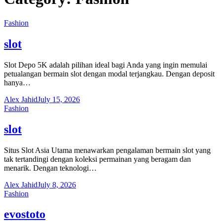
Fashion
slot
Slot Depo 5K adalah pilihan ideal bagi Anda yang ingin memulai
petualangan bermain slot dengan modal terjangkau. Dengan deposit
hanya…
Alex Jahid
July 15, 2026
Fashion
slot
Situs Slot Asia Utama menawarkan pengalaman bermain slot yang
tak tertandingi dengan koleksi permainan yang beragam dan
menarik. Dengan teknologi…
Alex Jahid
July 8, 2026
Fashion
evostoto