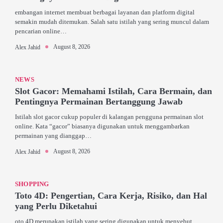
embangan internet membuat berbagai layanan dan platform digital
semakin mudah ditemukan. Salah satu istilah yang sering muncul dalam
pencarian online…
August 8, 2026
Alex Jahid
NEWS
Slot Gacor: Memahami Istilah, Cara Bermain, dan
Pentingnya Permainan Bertanggung Jawab
Istilah slot gacor cukup populer di kalangan pengguna permainan slot
online. Kata “gacor” biasanya digunakan untuk menggambarkan
permainan yang dianggap…
August 8, 2026
Alex Jahid
SHOPPING
Toto 4D: Pengertian, Cara Kerja, Risiko, dan Hal
yang Perlu Diketahui
oto 4D merupakan istilah yang sering digunakan untuk menyebut