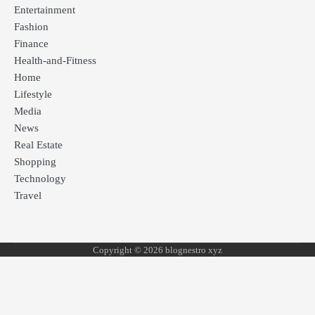
Entertainment
Fashion
Finance
Health-and-Fitness
Home
Lifestyle
Media
News
Real Estate
Shopping
Technology
Travel
Copyright © 2026 blognestro xyz