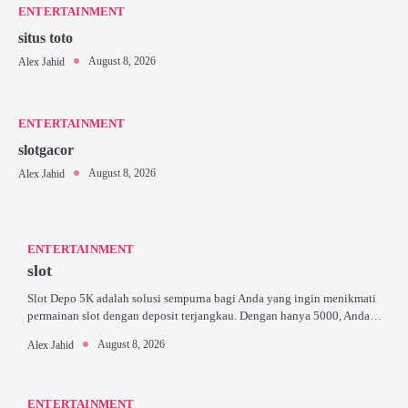
ENTERTAINMENT
situs toto
August 8, 2026
Alex Jahid
ENTERTAINMENT
slotgacor
August 8, 2026
Alex Jahid
ENTERTAINMENT
slot
Slot Depo 5K adalah solusi sempurna bagi Anda yang ingin menikmati
permainan slot dengan deposit terjangkau. Dengan hanya 5000, Anda…
August 8, 2026
Alex Jahid
ENTERTAINMENT