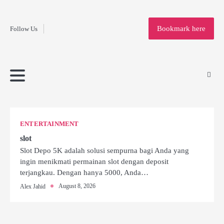
Fashion
Skip
to
Education
Bookmark here
Follow Us
content
Home
Info
Submit
Blogging
Business
Technology
Entertainment
Health-
Lifestyle
Others
Shopping
Analysis
Article
and-
News
System
Fitness
Finance
Travel
Media
ENTERTAINMENT
slot
Slot Depo 5K adalah solusi sempurna bagi Anda yang
ingin menikmati permainan slot dengan deposit
terjangkau. Dengan hanya 5000, Anda…
August 8, 2026
Alex Jahid