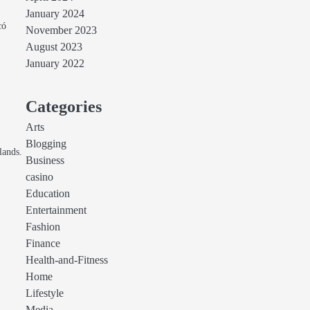
January 2024
có
November 2023
August 2023
January 2022
Categories
Arts
Blogging
lands.
Business
casino
Education
Entertainment
Fashion
Finance
Health-and-Fitness
Home
Lifestyle