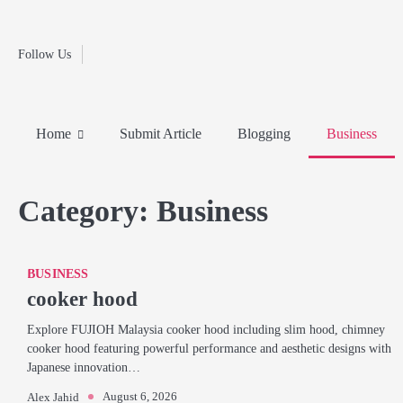
Fashion
Skip
to
Education
content
Follow Us
Home
Info
Submit
Blogging
Business
Technology
Entertainment
Health-
Lifestyle
Others
Shopping
Analysis
Article
and-
News
System
Fitness
Finance
Home
Submit Article
Blogging
Business
Travel
Media
Category:
Business
BUSINESS
cooker hood
Explore FUJIOH Malaysia cooker hood including slim hood, chimney
cooker hood featuring powerful performance and aesthetic designs with
Japanese innovation…
August 6, 2026
Alex Jahid