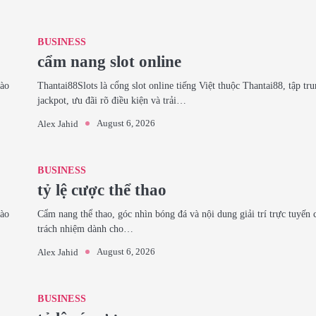
BUSINESS
cẩm nang slot online
vào
Thantai88Slots là cổng slot online tiếng Việt thuộc Thantai88, tập tr
jackpot, ưu đãi rõ điều kiện và trải…
August 6, 2026
Alex Jahid
BUSINESS
tỷ lệ cược thể thao
vào
Cẩm nang thể thao, góc nhìn bóng đá và nội dung giải trí trực tuyến 
trách nhiệm dành cho…
August 6, 2026
Alex Jahid
BUSINESS